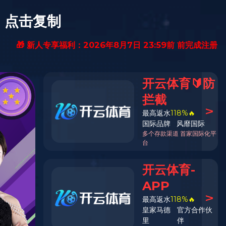
180-6895-4999
0513-88621386
话：
服务热线：
视频案例
服务支持
爱游戏在线
官网_爱游
戏在线(中
国)