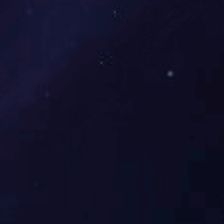
机械自成立至今，砥砺奋进，
线官网_爱游戏在线(中国)，
油天然气管道专用卷板机、全
、金属板材开卷校平机(生产
弯曲机等机床设备，公司以精
售后服务能力，产品畅销国内
俄罗斯、印尼、伊朗等30多个
公司动态
望，继续不断创新和发展出适
务于一直信任和支持我们的广
是我们继续发展壮大下去的动