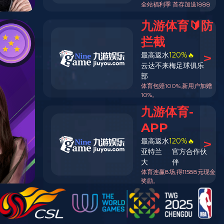
卷板机
型材弯曲机