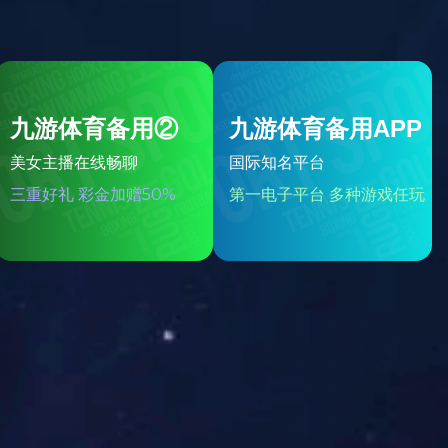
WC67K-扭轴爱游戏在线官网_爱游戏在线(中国)
电液伺服爱游戏在线官网_爱游戏在线(中国)