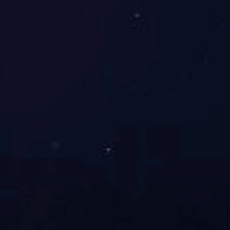
客户的发展尽自己的一份力。
爱游戏在线官网_爱游戏在线(中国)的设备维保
(中国)的设备维