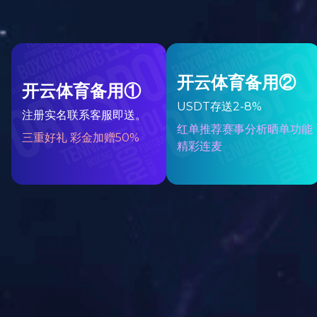
2-WE67K-双机联动爱游戏在线官网_爱游戏在线(中国)
W