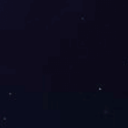
行业动态
机床知识