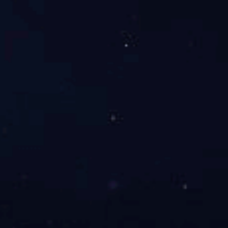
爱游戏在线官网_爱游戏在线(中国)的设备维保
爱游戏在线官网_爱游戏在线(中国)的设备维保，分别从日
保养和季度保养来说明 一爱游戏在线官网_爱游戏在线
(中国)日常点检(一级保养) 每日生产前使用人员必须及
时进行日常点检并记录在点检表中。 二爱游戏在线官网
_爱游戏在线(中国)周期保养(二、三级保养) 爱游戏在线
官网_爱游戏在线(中国)......
/ 2020-12-24
爱游戏在线官网_爱游戏在线(中国)的模具该如何选择
爱游戏在线官网_爱游戏在线(中国)的模具该如何选择，我
们可以从上模与下模两部分来分析 1.收先来聊聊爱游戏
在线官网_爱游戏在线(中国)上模的选择 上模的选择要
依据折弯力的大小来决定，注意模具的负荷不能超过极限，
如果用户选择特殊模具需特别注意这些......
/ 2020-12-23
爱游戏在线官网_爱游戏在线(中国)的操作与保养规范详解