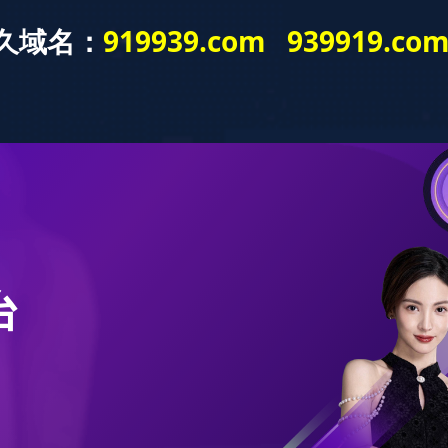
热线电
网站首页
关于创图
产品中心
新闻动态