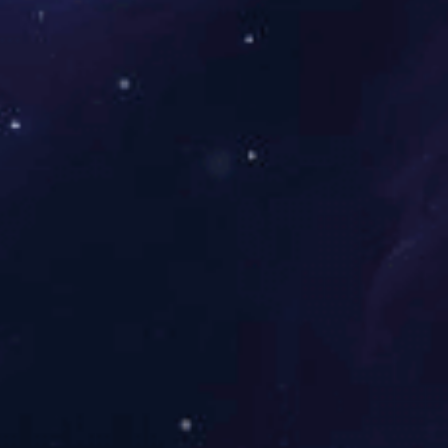
有着专业的设计、制造和销售团队。南通创图
自强不息，努力为客户提供如下产品及服务：
爱游戏在线官网_爱游戏在线(中国)，爱游戏在
刨槽机，全数控四辊卷板机、三辊卷板机、石
自动四辊卷板机生产线、风电塔筒专用卷板机
→ READ MORA
线)、液压机、管道预制成型系统、金属型材
湛的设计能力，雄厚的加工制造能力，完善的
20多个省、直辖市，并远销德国、阿根廷、
国家和地区。
NEWS
在接下去的岁月里，我们会珍惜广大客户的期
新闻资讯
应时代和社会发展所需要的产品设备，继续服
大客户。
欢迎海内外的广大客户莅临指导，您的支持