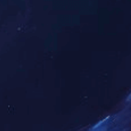
LEARN MORE
机
QC12Y液压摆式爱游戏在线官网_爱游戏在线(中国)
W12全自动四辊卷板机生产线
QC11Y液压闸式爱游戏在线官网_爱游戏在线(中国)
2023-02-10
2023-02-10