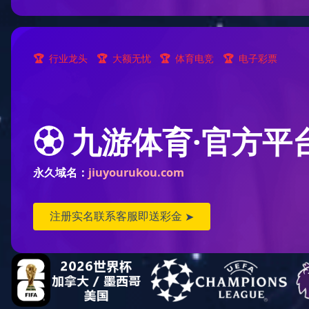
PRODUCTS
产品中心