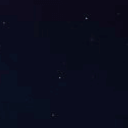
型材弯曲机
了解更多信息
请扫一扫加关注
机