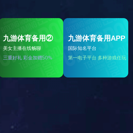
6895-4999、 0513-
产品分类
化
边
绕
成