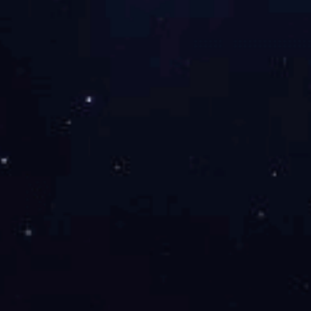
版权所有：爱游戏在线官网_爱游戏在线(中国) 备案号：
苏