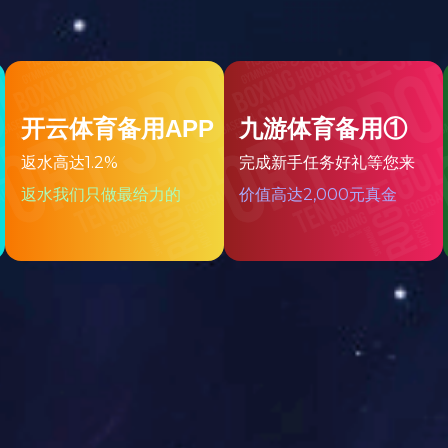
联系方式：180-
88621386
技术参数
产品视频
进的型材成型设备，被广泛应用于石油，
各种园形法兰的制作。
曲机为弧线下调式型材卷弯机，机器的两个
为主传动辊，上辊位置固定，两个边辊围
压控制，位移液晶显示，有利于控制型材